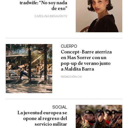
tradwife: “No soy nada
de eso”
CAROLINA BENAVENTE
CUERPO
Concept–Barre aterriza
en Mas Sorrer con un
pop-up de verano junto
a Maldita Barra
REDACCIÓN CN
SOCIAL
La juventud europea se
opone al regreso del
servicio militar