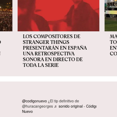
LOS COMPOSITORES DE
MA
O
STRANGER THINGS
TO
PRESENTARÁN EN ESPAÑA
EN
N
UNA RETROSPECTIVA
CO
SONORA EN DIRECTO DE
TODA LA SERIE
ted
@codigonuevo
¿El tip definitivo de
 a la
@huracangeorges
♬ sonido original - Código
Nuevo