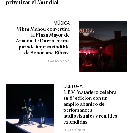
privatizar el Mundial
MÚSICA
Vibra Mahou convertirá
la Plaza Mayor de
Aranda de Duero en una
parada imprescindible
de Sonorama Ribera
REDACCIÓN CN
CULTURA
L.E.V. Matadero celebra
su 8ª edición con un
amplio abanico de
perfomances
audiovisuales y realides
extendidas
REDACCIÓN CN