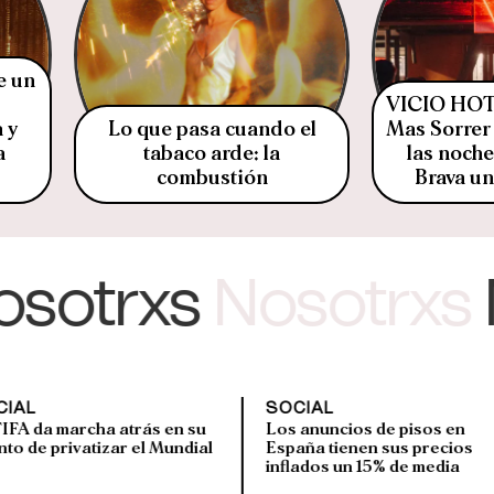
e un
VICIO HOT 
 y
Lo que pasa cuando el
Mas Sorrer 
a
tabaco arde: la
las noche
combustión
Brava u
otrxs
Nosotrxs
No
SOCIAL
SOCIAL
s en su
Los anuncios de pisos en
Netanyahu
l Mundial
España tienen sus precios
hablado d
inflados un 15% de media
Corte Pen
el secreta