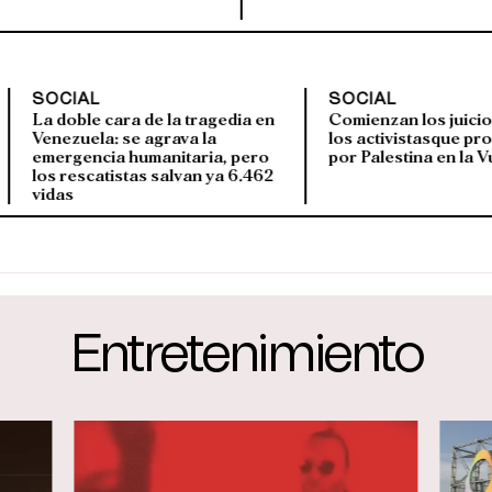
EEUU
SOCIAL
S
a: los grandes
La doble cara de la tragedia en
C
enen 450 veces
Venezuela: se agrava la
l
o que los
emergencia humanitaria, pero
p
los rescatistas salvan ya 6.462
vidas
Entretenimiento