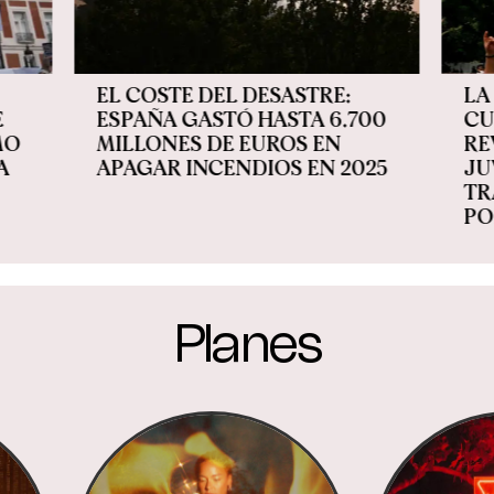
EL COSTE DEL DESASTRE:
LA
E
ESPAÑA GASTÓ HASTA 6.700
CU
MO
MILLONES DE EUROS EN
RE
A
APAGAR INCENDIOS EN 2025
JU
TR
PO
Planes