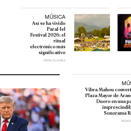
MÚSICA
Así se ha vivido
Paral·lel
Festival 2026: el
ritual
electrónico más
significativo
IRENE ÁLVAREZ
MÚ
Vibra Mahou converti
Plaza Mayor de Aran
Duero en una p
imprescindib
Sonorama R
REDAC