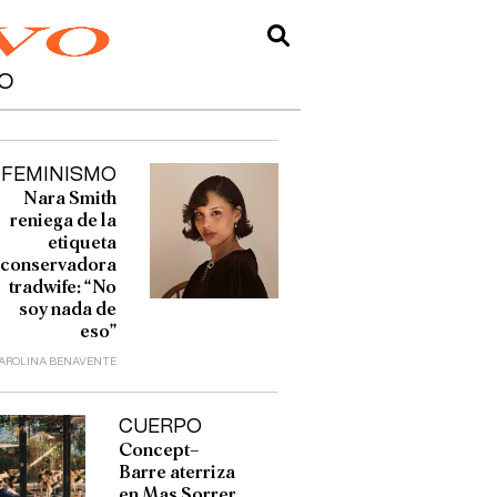
O
FEMINISMO
Nara Smith
reniega de la
etiqueta
conservadora
tradwife: “No
soy nada de
eso”
AROLINA BENAVENTE
CUERPO
Concept–
Barre aterriza
en Mas Sorrer