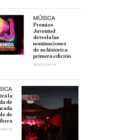
MÚSICA
Premios
Juventud
desvela las
nominaciones
de su histórica
primera edición
REDACCIÓN CN
SICA
rá la
da de
arada
le de
ibera
CIÓN CN