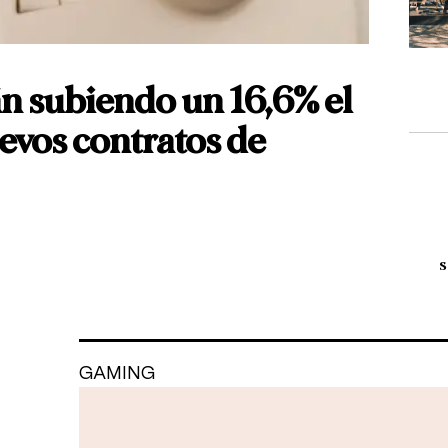
án subiendo un 16,6% el
uevos contratos de
s
GAMING