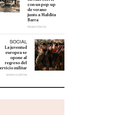
con un pop-up
de verano
junto a Maldita
Barra
REDACCIÓN CN
SOCIAL
La juventud
europea se
opone al
regreso del
ervicio militar
MARIO HUERTAS