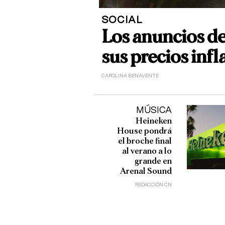
SOCIAL
Los anuncios de
sus precios inf
CAROLINA BENAVENTE
MÚSICA
Heineken
House pondrá
el broche final
al verano a lo
grande en
Arenal Sound
REDACCIÓN CN