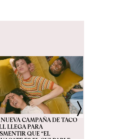
 NUEVA CAMPAÑA DE TACO
EL LÍDER DE 
LL LLEGA PARA
ORDENA CAMB
SMENTIR QUE “EL
CONSTITUCIÓ