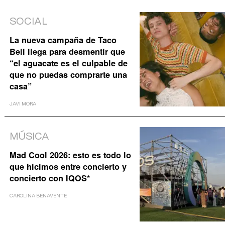
SOCIAL
La nueva campaña de Taco
Bell llega para desmentir que
“el aguacate es el culpable de
que no puedas comprarte una
casa”
JAVI MORA
MÚSICA
Mad Cool 2026: esto es todo lo
que hicimos entre concierto y
concierto con IQOS*
CAROLINA BENAVENTE