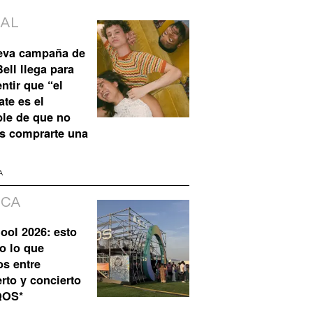
IAL
eva campaña de
ell llega para
ntir que “el
te es el
ble de que no
s comprarte una
A
ICA
ool 2026: esto
o lo que
os entre
rto y concierto
QOS*