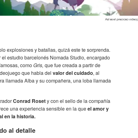
Así es el precioso vide
lo explosiones y batallas, quizá este te sorprenda.
r el estudio barcelonés Nomada Studio, encargado
 famosas, como
Gris,
que fue creada a partir de
ideojuego que habla del
valor del cuidado
, al
rera llamada Alba y su compañera, una loba llamada
trador
Conrad Roset
y con el sello de la compañía
frece una experiencia sensible en la que
el amor y
 en la historia.
o al detalle