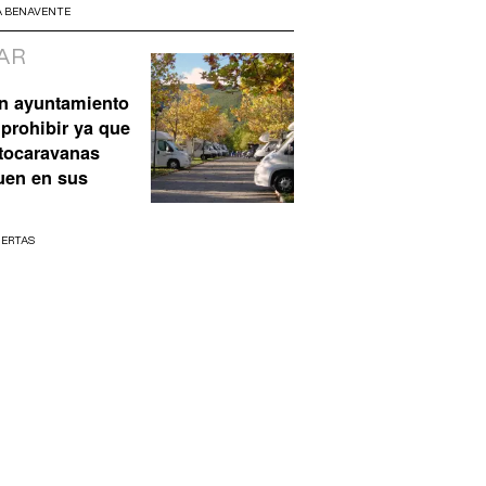
A BENAVENTE
AR
n ayuntamiento
prohibir ya que
utocaravanas
uen en sus
UERTAS