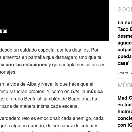
SOC
La nu
Taco B
desme
aguaca
culpa
desde un cuidado especial por los detalles. Por
pueda
lementos en pantalla que distraigan; sino que te
casa”
ia con las estaciones
y que adapta sus colores y
sonajes.
JAVI MOR
n la vida de Alba y Neva, lo que hace que el
MÚS
omo si fueran propios. Y, como en
Gris
, la
música
Mad C
te:
el grupo Berlinist, también de Barcelona, ha
es tod
mpaña de manera íntima cada escena.
hicim
 verdadero reto es emocional: cada enemigo, cada
concie
con I
eger a alguien querido, de ser capaz de cuidar y