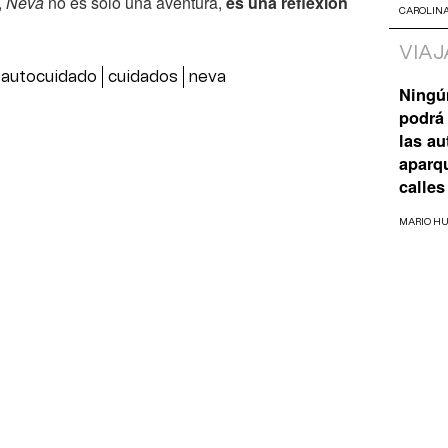
,
Neva
no es solo una aventura,
es una reflexión
CAROLIN
VIAJ
autocuidado
cuidados
neva
Ningú
podrá 
las a
aparq
calles
MARIO H