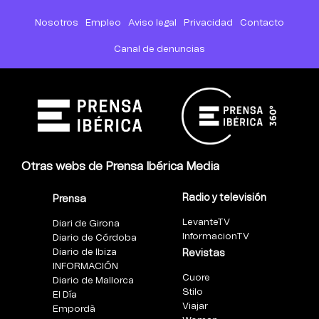
Nosotros
Empleo
Aviso legal
Privacidad
Contacto
Canal de denuncias
Otras webs de Prensa Ibérica Media
Radio y televisión
Prensa
LevanteTV
Diari de Girona
InformacionTV
Diario de Córdoba
Diario de Ibiza
Revistas
INFORMACIÓN
Cuore
Diario de Mallorca
Stilo
El Día
Viajar
Empordà