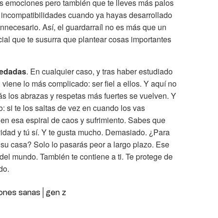
as emociones pero también que te lleves más palos
s incompatibilidades cuando ya hayas desarrollado
innecesario. Así, el guardarraíl no es más que un
cial que te susurra que plantear cosas importantes
uedadas
. En cualquier caso, y tras haber estudiado
, viene lo más complicado: ser fiel a ellos. Y aquí no
s los abrazas y respetas más fuertes se vuelven. Y
: si te los saltas de vez en cuando los vas
en esa espiral de caos y sufrimiento. Sabes que
vidad y tú sí. Y te gusta mucho. Demasiado. ¿Para
a su casa? Solo lo pasarás peor a largo plazo. Ese
 del mundo. También te contiene a ti. Te protege de
do.
iones sanas
gen z