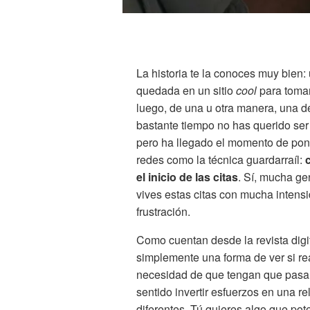
La historia te la conoces muy bien: 
quedada en un sitio
cool
para tomar
luego, de una u otra manera, una d
bastante tiempo no has querido ser mu
pero ha llegado el momento de pone
redes como la técnica guardarraíl:
el inicio de las citas
. Sí, mucha ge
vives estas citas con mucha intens
frustración.
Como cuentan desde la revista digi
simplemente una forma de ver si re
necesidad de que tengan que pasa
sentido invertir esfuerzos en una r
diferentes. Tú quieres algo que pot