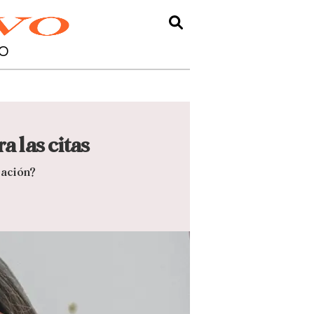
O
 las citas
lación?