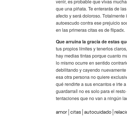
venir, es probable que vivas much
que una piñata. Te enterarás de la
afecto y será doloroso. Totalmente 
autoescudo contra ese prejuicio so
en las primeras citas es de flipadx.
Que arruina la gracia de estas q
tus propios límites y tenerlos claros
hay medias tintas porque cuanto má
lo mismo ocurre en sentido contrario
debilitando y cayendo nuevamente 
esa otra persona no quiere exclusi
qué rendirte a sus encantos e irte 
guardarraíl no es solo para el resto
tentaciones que no van a ningún la
amor
citas
autocuidado
relac