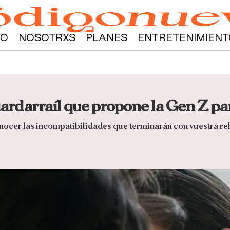
YO
NOSOTRXS
PLANES
ENTRETENIMIENT
uardarraíl que propone la Gen Z para
ocer las incompatibilidades que terminarán con vuestra re