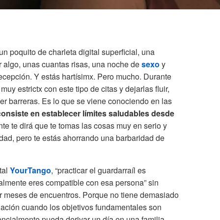
un poquito de charleta digital superficial, una
 algo, unas cuantas risas, una noche de
sexo
y
ecepción. Y estás hartísimx. Pero mucho. Durante
y estrictx con este tipo de citas y dejarlas fluir,
r barreras. Es lo que se viene conociendo en las
consiste en establecer límites saludables desde
nte te dirá que te tomas las cosas muy en serio y
idad, pero te estás ahorrando una barbaridad de
tal
YourTango
, “practicar el guardarraíl es
almente eres compatible con esa persona” sin
r meses de encuentros. Porque no tiene demasiado
elación cuando los objetivos fundamentales son
encialmente pueda derivar un día en una familia.