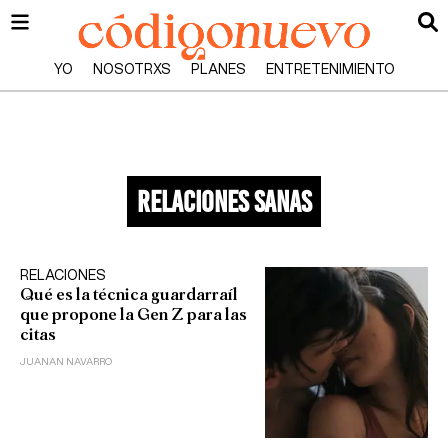
YO
NOSOTRXS
PLANES
ENTRETENIMIENTO
relaciones sanas
RELACIONES
Qué es la técnica guardarraíl
que propone la Gen Z para las
citas
JUANAN NAVARRO