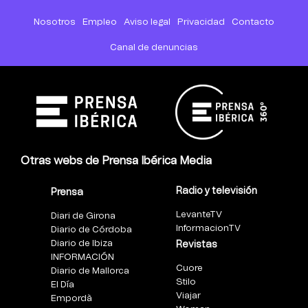
Nosotros
Empleo
Aviso legal
Privacidad
Contacto
Canal de denuncias
Otras webs de Prensa Ibérica Media
Radio y televisión
Prensa
LevanteTV
Diari de Girona
InformacionTV
Diario de Córdoba
Diario de Ibiza
Revistas
INFORMACIÓN
Cuore
Diario de Mallorca
Stilo
El Día
Viajar
Empordà