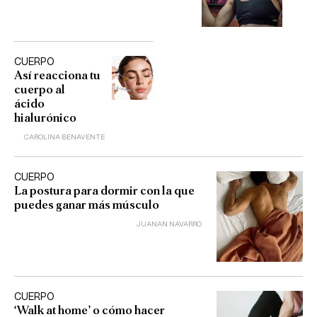
CUERPO
Así reacciona tu
cuerpo al
ácido
hialurónico
CAROLINA BENAVENTE
CUERPO
La postura para dormir con la que
puedes ganar más músculo
JUANAN NAVARRO
CUERPO
‘Walk at home’ o cómo hacer