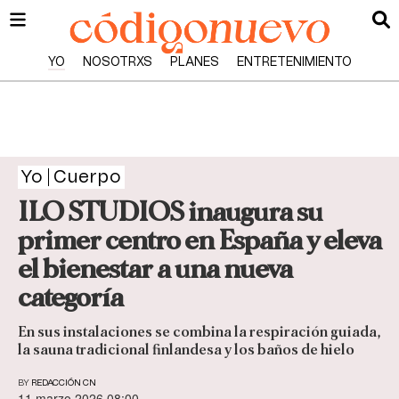
YO
NOSOTRXS
PLANES
ENTRETENIMIENTO
Yo
Cuerpo
ILO STUDIOS inaugura su
primer centro en España y eleva
el bienestar a una nueva
categoría
En sus instalaciones se combina la respiración guiada,
la sauna tradicional finlandesa y los baños de hielo
BY
REDACCIÓN CN
11 marzo 2026 08:00