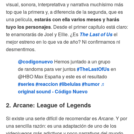
visual, sonora, interpretativa y narrativa muchísimo más
top que la primera y, a diferencia de la segunda, que es
una película,
estarás con ella varios meses y harás
tuyo los personajes
. Desde el primer capítulo está claro:
te enamorarás de Joel y Ellie. ¿Es
The Last of Us
el
mejor estreno en lo que va de año? Ni confirmamos ni
desmentimos.
@codigonuevo
Hemos juntado a un grupo
de randoms para ver juntos
#TheLastOfUs
en
@HBO Max España y este es el resultado
#series
#reaccion
#libelulas
#humor
♬
original sound - Código Nuevo
2. Arcane: League of Legends
Si existe una serie difícil de recomendar es
Arcane
. Y por
una sencilla razón: es una adaptación de uno de los
videojuegos más adictivos y poco narrativos del mundo,