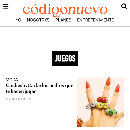
YO
NOSOTRXS
PLANES
ENTRETENIMIENTO
juegos
MODA
CochesbyCarla: los anillos que
te hacen jugar
MARINA PORTERO