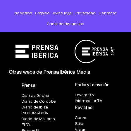
Nosotros
Empleo
Aviso legal
Privacidad
Contacto
Canal de denuncias
Otras webs de Prensa Ibérica Media
Radio y televisión
Prensa
LevanteTV
Diari de Girona
InformacionTV
Diario de Córdoba
Diario de Ibiza
Revistas
INFORMACIÓN
Cuore
Diario de Mallorca
Stilo
El Día
Viajar
Empordà