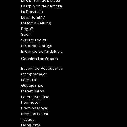
La Opinión de Málaga
La Opinión de Zamora
La Provincia
Levante-EMV
Mallorca Zeitung
Regio7
Sport
Superdeporte
El Correo Gallego
El Correo de Andalucia
Canales temáticos
Buscando Respuestas
Compramejor
Fórmula1
Guapisimas
Iberempleos
Loteria Navidad
Neomotor
Premios Goya
Premios Oscar
Tucasa
Living Ibiza