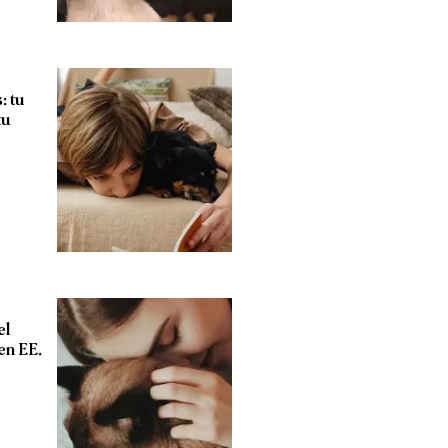
: tu
tu
el
en EE.