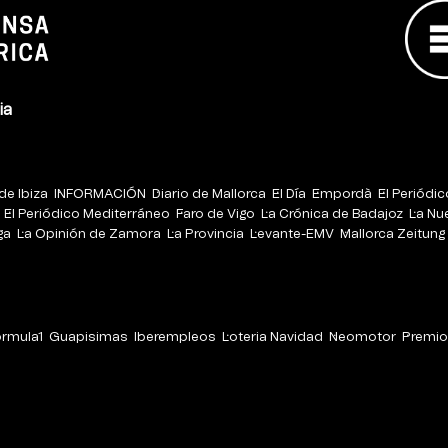
ia
de Ibiza
INFORMACIÓN
Diario de Mallorca
El Día
Empordà
El Periódi
El Periódico Mediterráneo
Faro de Vigo
La Crónica de Badajoz
La Nu
ga
La Opinión de Zamora
La Provincia
Levante-EMV
Mallorca Zeitung
órmula1
Guapisimas
Iberempleos
Loteria Navidad
Neomotor
Premio