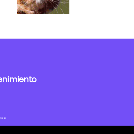
enimiento
ias