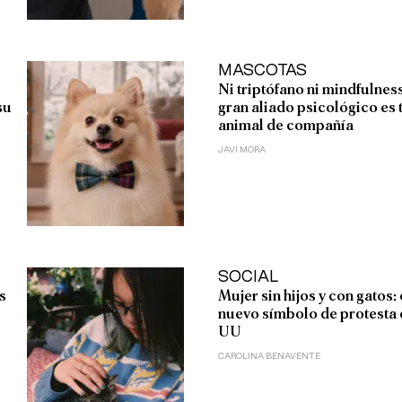
MASCOTAS
Ni triptófano ni mindfulness
su
gran aliado psicológico es 
animal de compañía
JAVI MORA
SOCIAL
s
Mujer sin hijos y con gatos: 
nuevo símbolo de protesta 
UU
CAROLINA BENAVENTE