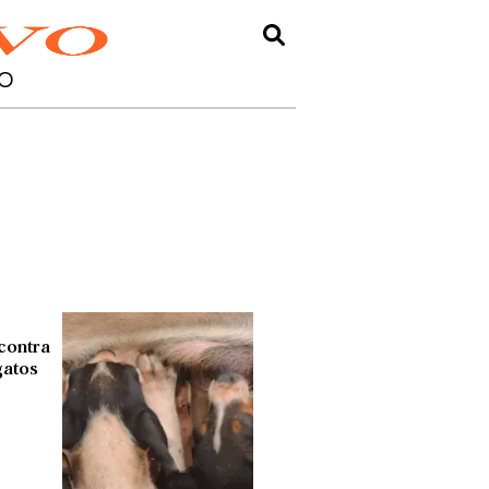
O
contra
gatos