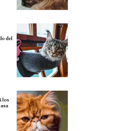
do del
i los
casa