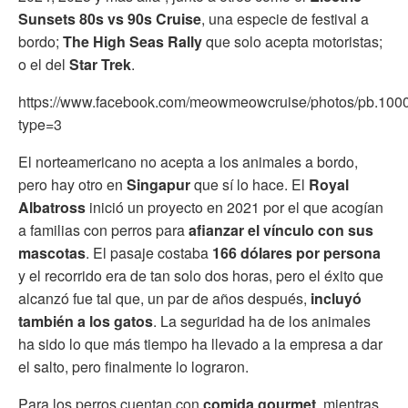
Sunsets 80s vs 90s Cruise
, una especie de festival a
bordo;
The High Seas Rally
que solo acepta motoristas;
o el del
Star Trek
.
https://www.facebook.com/meowmeowcruise/photos/pb.10
type=3
El norteamericano no acepta a los animales a bordo,
pero hay otro en
Singapur
que sí lo hace. El
Royal
Albatross
inició un proyecto en 2021 por el que acogían
a familias con perros para
afianzar el vínculo con sus
mascotas
. El pasaje costaba
166 dólares por persona
y el recorrido era de tan solo dos horas, pero el éxito que
alcanzó fue tal que, un par de años después,
incluyó
también a los gatos
. La seguridad ha de los animales
ha sido lo que más tiempo ha llevado a la empresa a dar
el salto, pero finalmente lo lograron.
Para los perros cuentan con
comida gourmet
, mientras