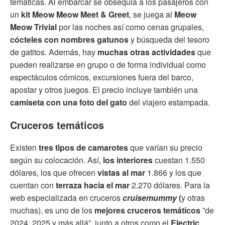
temáticas. Al embarcar se obsequia a los pasajeros con
un
kit Meow Meow Meet & Greet
, se juega al
Meow
Meow Trivial
por las noches así como cenas grupales,
cócteles con nombres gatunos
y búsqueda del tesoro
de gatitos. Además, hay
muchas otras actividades
que
pueden realizarse en grupo o de forma individual como
espectáculos cómicos, excursiones fuera del barco,
apostar y otros juegos. El precio incluye también una
camiseta con una foto del gato
del viajero estampada.
Cruceros temáticos
Existen
tres tipos de camarotes
que varían su precio
según su colocación. Así,
los interiores
cuestan 1.550
dólares, los que ofrecen
vistas al mar
1.866 y los que
cuentan con
terraza hacia el mar
2.270 dólares. Para la
web especializada en cruceros
cruisemummy
(
y otras
muchas), es uno de los
mejores cruceros temáticos
”de
2024, 2025 y más allá”, junto a otros como el
Electric