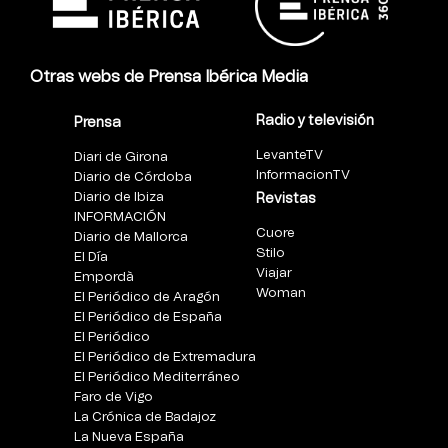
Otras webs de Prensa Ibérica Media
Radio y televisión
Prensa
LevanteTV
Diari de Girona
InformacionTV
Diario de Córdoba
Diario de Ibiza
Revistas
INFORMACIÓN
Cuore
Diario de Mallorca
Stilo
El Día
Viajar
Empordà
Woman
El Periódico de Aragón
El Periódico de España
El Periódico
El Periódico de Extremadura
El Periódico Mediterráneo
Faro de Vigo
La Crónica de Badajoz
La Nueva España