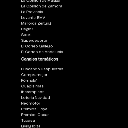
La Opinión de Málaga
La Opinión de Zamora
La Provincia
Levante-EMV
Mallorca Zeitung
Regio7
Sport
Superdeporte
El Correo Gallego
El Correo de Andalucia
Canales temáticos
Buscando Respuestas
Compramejor
Fórmula1
Guapisimas
Iberempleos
Loteria Navidad
Neomotor
Premios Goya
Premios Oscar
Tucasa
Living Ibiza