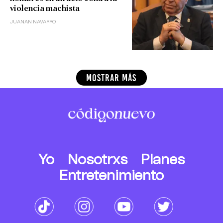
violencia machista
JUANAN NAVARRO
MOSTRAR MÁS
Yo
Nosotrxs
Planes
Entretenimiento