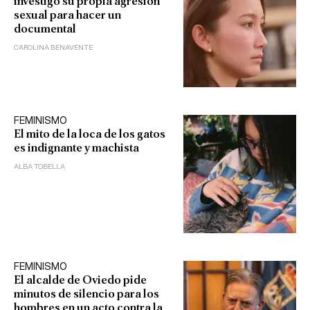
investigó su propia agresión
sexual para hacer un
documental
CAROLINA BENAVENTE
FEMINISMO
El mito de la loca de los gatos
es indignante y machista
ALBA TOBELLA
FEMINISMO
El alcalde de Oviedo pide
minutos de silencio para los
hombres en un acto contra la