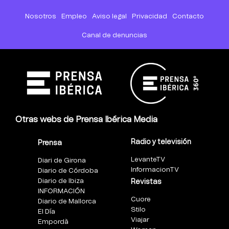
Nosotros
Empleo
Aviso legal
Privacidad
Contacto
Canal de denuncias
Otras webs de Prensa Ibérica Media
Radio y televisión
Prensa
LevanteTV
Diari de Girona
InformacionTV
Diario de Córdoba
Diario de Ibiza
Revistas
INFORMACIÓN
Cuore
Diario de Mallorca
Stilo
El Día
Viajar
Empordà