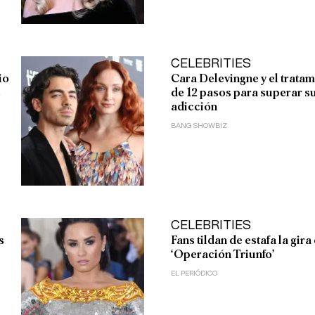
CELEBRITIES
io
Cara Delevingne y el trata
s
de 12 pasos para superar s
adicción
BANG SHOWBIZ
CELEBRITIES
s
Fans tildan de estafa la gira
‘Operación Triunfo’
EL PERIÓDICO