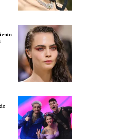
miento
u
 de