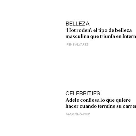
BELLEZA
‘Hot roden’: el tipo de belleza
masculina que triunfa en Intern
IRENE ÁLVAREZ
CELEBRITIES
Adele confiesa lo que quiere
hacer cuando termine su carre
BANG SHOWBIZ