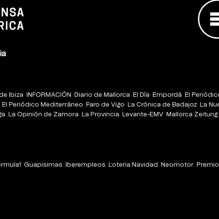
ia
de Ibiza
INFORMACIÓN
Diario de Mallorca
El Día
Empordà
El Periódi
El Periódico Mediterráneo
Faro de Vigo
La Crónica de Badajoz
La Nu
ga
La Opinión de Zamora
La Provincia
Levante-EMV
Mallorca Zeitung
órmula1
Guapisimas
Iberempleos
Loteria Navidad
Neomotor
Premio