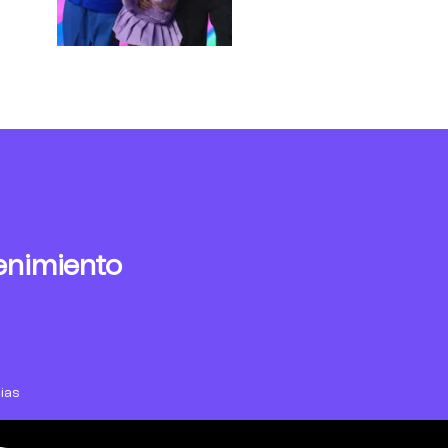
enimiento
ias