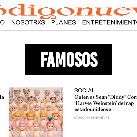
YO
NOSOTRXS
PLANES
ENTRETENIMIENT
famosos
SOCIAL
da
Quién es Sean “Diddy” Com
‘Harvey Weinstein’ del rap
estadounidense
CAROLINA BENAVENTE