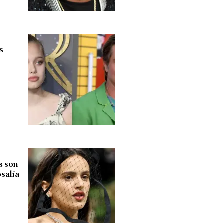
s
s son
osalía