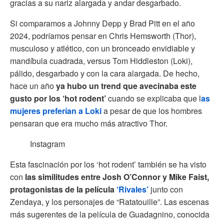
gracias a su nariz alargada y andar desgarbado.
Si comparamos a Johnny Depp y Brad Pitt en el año
2024, podríamos pensar en Chris Hemsworth (Thor),
musculoso y atlético, con un bronceado envidiable y
mandíbula cuadrada, versus Tom Hiddleston (Loki),
pálido, desgarbado y con la cara alargada. De hecho,
hace un año
ya hubo un trend que avecinaba este
gusto por los ‘hot rodent’
cuando se explicaba que l
as
mujeres preferían a Loki
a pesar de que los hombres
pensaran que era mucho más atractivo Thor.
Instagram
Esta fascinación por los ‘hot rodent’ también se ha visto
con
las similitudes entre Josh O’Connor y Mike Faist,
protagonistas de la película
‘Rivales’
junto con
Zendaya, y los personajes de “Ratatouille”. Las escenas
más sugerentes de la película de Guadagnino, conocida