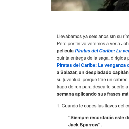
Llevábamos ya seis años sin su rím
Pero por fin volveremos a ver a J
película
P
iratas del Caribe: La v
quinta entrega de la saga, dirigida
P
iratas del Caribe: La venganza 
a Salazar, un despiadado capitán
su juventud, porque trae un cabreo 
trago de ron para desearle suerte a
semana aplicando sus frases más
1. Cuando le coges las llaves del c
"Siempre recordarás este dí
Jack Sparrow".