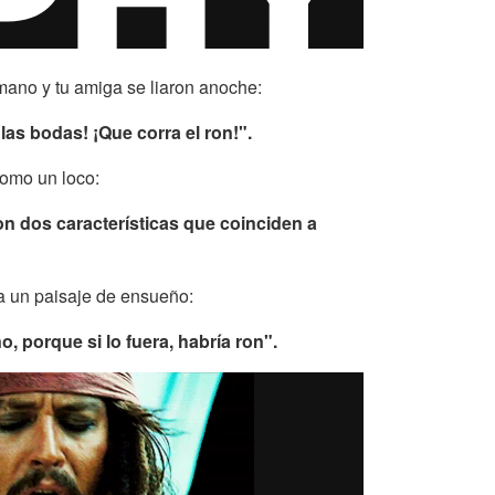
mano y tu amiga se liaron anoche:
as bodas! ¡Que corra el ron!".
omo un loco:
son dos características que coinciden a
a un paisaje de ensueño:
, porque si lo fuera, habría ron".