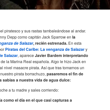
el piratesco y sus rastas tambaleándose al andar.
ohnny Depp como capitán Jack Sparrow en
la
enganza de Salazar
, recién estrenada.
En esta
 por
P
iratas del Caribe: La venganza de Salazar
y
de Salazar
, aparece
Javier Bardem interpretando
de la Marina Real española. Algo le hizo Jack en
al nivel masacre pirata. Así que tras tomarnos un
 nuestro pirata borrachuzo,
pasaremos el fin de
 sabias a nuestra vida de agua dulce:
oche a tu madre y sales corriendo:
a como el día en el que casi capturas a