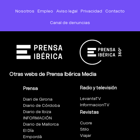
Nosotros
Empleo
Aviso legal
Privacidad
Contacto
Canal de denuncias
Otras webs de Prensa Ibérica Media
Radio y televisión
Prensa
LevanteTV
Diari de Girona
InformacionTV
Diario de Córdoba
Diario de Ibiza
Revistas
INFORMACIÓN
Cuore
Diario de Mallorca
Stilo
El Día
Viajar
Empordà