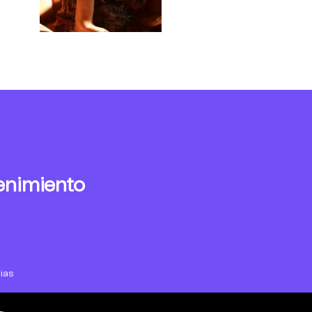
enimiento
ias