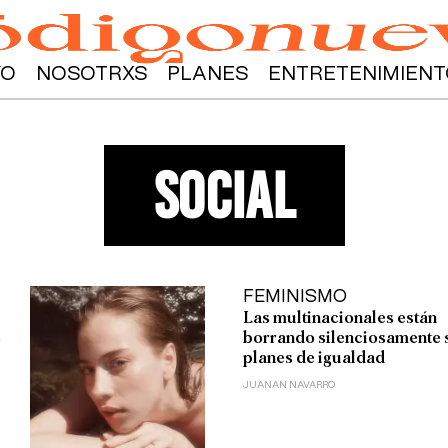
YO
NOSOTRXS
PLANES
ENTRETENIMIENT
social
FEMINISMO
Las multinacionales están
s
borrando silenciosamente 
planes de igualdad
JUANAN NAVARRO