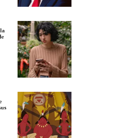
la
de
e
sus