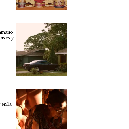
tamaño
enses y
 en la