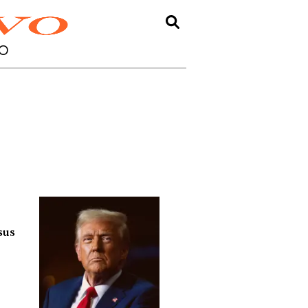
O
sus