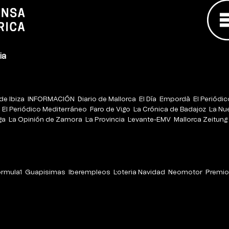
ia
de Ibiza
INFORMACIÓN
Diario de Mallorca
El Día
Empordà
El Periódi
El Periódico Mediterráneo
Faro de Vigo
La Crónica de Badajoz
La Nu
ga
La Opinión de Zamora
La Provincia
Levante-EMV
Mallorca Zeitung
órmula1
Guapisimas
Iberempleos
Loteria Navidad
Neomotor
Premio