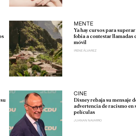
MENTE
Ya hay cursos para superar 
os
fobia a contestar llamadas 
móvil
IRENE ÁLVAREZ
CINE
 su
Disney rebaja su mensaje d
advertencia de racismo en 
películas
JUANAN NAVARRO