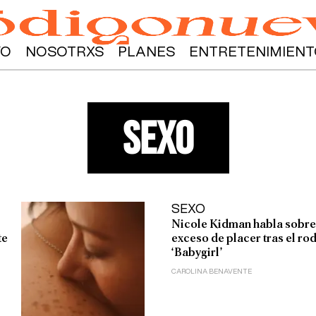
YO
NOSOTRXS
PLANES
ENTRETENIMIENT
sexo
SEXO
Nicole Kidman habla sobre
te
exceso de placer tras el ro
‘Babygirl’
CAROLINA BENAVENTE