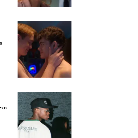
s
exo