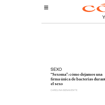
SEXO
“Sexoma”: cómo dejamos una
firma única de bacterias duran
el sexo
CAROLINA BENAVENTE