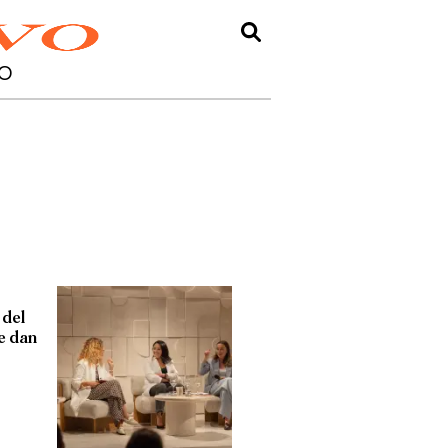
O
 del
e dan