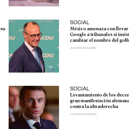
SOCIAL
 su
México amenaza con llevar
Google a tribunales si insis
cambiar el nombre del golf
JUANAN NAVARRO
SOCIAL
Levantamiento de los decen
gran manifestación aleman
contra la ultraderecha
JUANAN NAVARRO