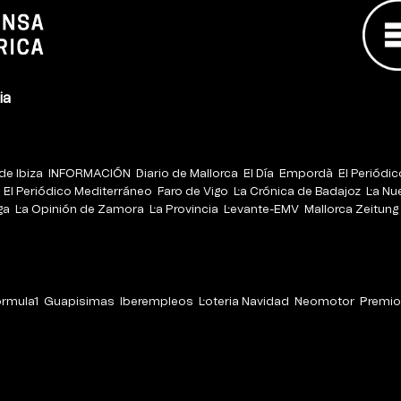
ia
de Ibiza
INFORMACIÓN
Diario de Mallorca
El Día
Empordà
El Periódi
El Periódico Mediterráneo
Faro de Vigo
La Crónica de Badajoz
La Nu
ga
La Opinión de Zamora
La Provincia
Levante-EMV
Mallorca Zeitung
órmula1
Guapisimas
Iberempleos
Loteria Navidad
Neomotor
Premio