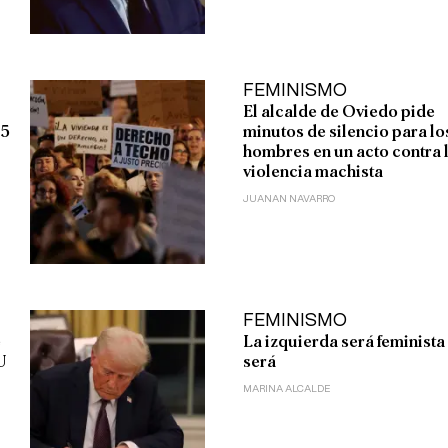
FEMINISMO
El alcalde de Oviedo pide
25
minutos de silencio para lo
hombres en un acto contra 
violencia machista
JUANAN NAVARRO
FEMINISMO
e
La izquierda será feminista
U
será
MARINA ALCALDE