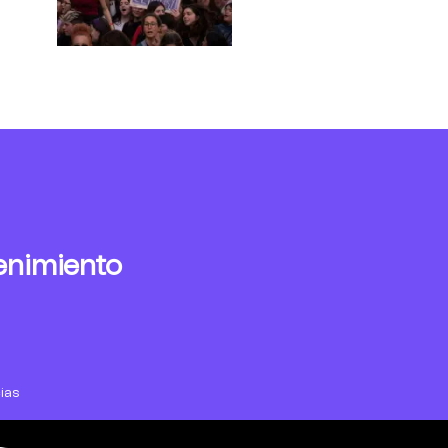
enimiento
ias