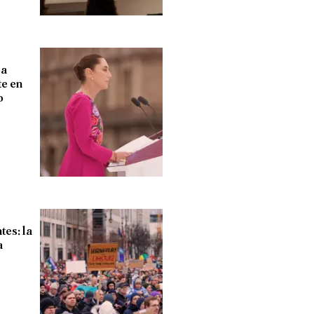
 a
te en
o
tes: la
a