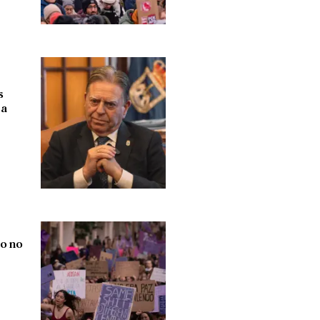
s
la
 o no