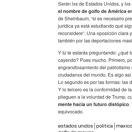
Serán lxs de Estados Unidos, y lxs 
el nombre de golfo de América en
de Sheinbaum, “si es necesario pr
jurídica ya está estudiando qué sig
reconsidere”. Una oposición clara y
también por las deportaciones mas
Y tú te estarás preguntando: ¿qué 
cayendo? Pues mucho. Primero, po
engrandiosamiento
del patriotismo 
ciudadanxs del mundo. Es algo así 
Lo segundo es por las formas: las 
Y lo tercero es la conformidad de
plieguen a la voluntad de Trump, c
mente hacia un futuro distópico
.
equivocado.
estados unidos
politica
mexic