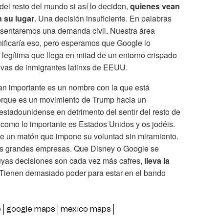
del resto del mundo si así lo deciden,
quienes vean
 su lugar
. Una decisión insuficiente. En palabras
esentaremos una demanda civil. Nuestra área
nificaría eso, pero esperamos que Google lo
 legítima que llega en mitad de un entorno crispado
ivas de inmigrantes latinxs de EEUU.
tan importante es un nombre con la que está
rque es un movimiento de Trump hacia un
estadounidense en detrimento del sentir del resto de
como lo importante es Estados Unidos y os jodéis.
de un matón que impone su voluntad sin miramiento.
 las grandes empresas. Que Disney o Google se
uyas decisiones son cada vez más cafres,
lleva la
 Tienen demasiado poder para estar en el bando
o
google maps
mexico maps