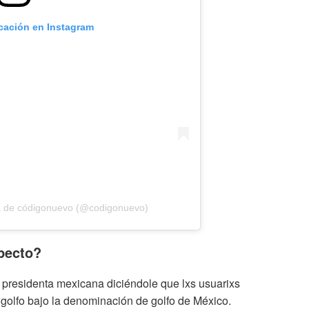
icación en Instagram
a de códigonuevo (@codigonuevo)
pecto?
a presidenta mexicana diciéndole que lxs usuarixs
golfo bajo la denominación de golfo de México.