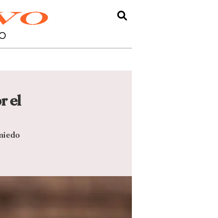
O
r el
 miedo