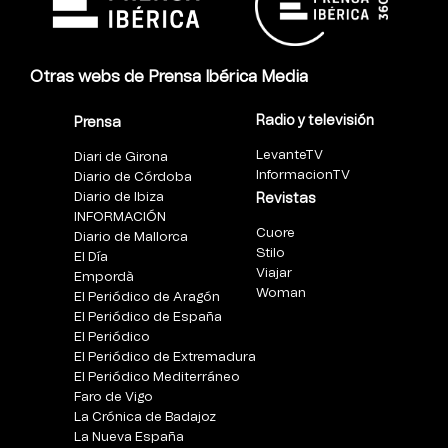
Otras webs de Prensa Ibérica Media
Radio y televisión
Prensa
LevanteTV
Diari de Girona
InformacionTV
Diario de Córdoba
Diario de Ibiza
Revistas
INFORMACIÓN
Cuore
Diario de Mallorca
Stilo
El Día
Viajar
Empordà
Woman
El Periódico de Aragón
El Periódico de España
El Periódico
El Periódico de Extremadura
El Periódico Mediterráneo
Faro de Vigo
La Crónica de Badajoz
La Nueva España