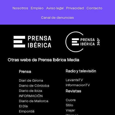
Nosotros
Empleo
Aviso legal
Privacidad
Contacto
Canal de denuncias
Otras webs de Prensa Ibérica Media
Radio y televisión
Prensa
LevanteTV
Diari de Girona
InformacionTV
Diario de Córdoba
Diario de Ibiza
Revistas
INFORMACIÓN
Cuore
Diario de Mallorca
Stilo
El Día
Viajar
Empordà