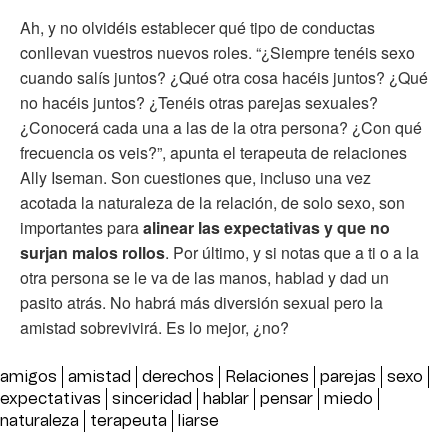
Ah, y no olvidéis establecer qué tipo de conductas
conllevan vuestros nuevos roles. “¿Siempre tenéis sexo
cuando salís juntos? ¿Qué otra cosa hacéis juntos? ¿Qué
no hacéis juntos? ¿Tenéis otras parejas sexuales?
¿Conocerá cada una a las de la otra persona? ¿Con qué
frecuencia os veis?”, apunta el terapeuta de relaciones
Ally Iseman. Son cuestiones que, incluso una vez
acotada la naturaleza de la relación, de solo sexo, son
importantes para
alinear las expectativas y que no
surjan malos rollos
. Por último, y si notas que a ti o a la
otra persona se le va de las manos, hablad y dad un
pasito atrás. No habrá más diversión sexual pero la
amistad sobrevivirá. Es lo mejor, ¿no?
amigos
amistad
derechos
Relaciones
parejas
sexo
expectativas
sinceridad
hablar
pensar
miedo
naturaleza
terapeuta
liarse