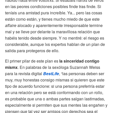
habido nada entre vosotrxs. Si estábais hartxs de veros
en las peores condiciones posibles finde tras finde. Si
teníais una amistad pura increíble. Ya... pero las cosas
están como están, y tienes mucho miedo de que este
affaire
alocado y aparentemente irresponsable termine
mal y se lleve por delante la maravillosa relación que
habéis tenido desde siempre. Y no mentiré: el riesgo es
considerable, aunque lxs expertxs hablan de un plan de
salida para protegeros de ello.
El primer pilar de este plan es
la sinceridad contigo
mismx
. En palabras de la sexóloga Suzannah Weiss
para la revista digital
BestLife
, “las personas deben ser
muy, muy honestas consigo mismas si quieren que este
tipo de acuerdo funcione: si una persona preferiría estar
en una relación pero se está conformando con un rollo,
es probable que una o ambas partes salgan lastimadas,
especialmente si permiten que sus mentes las engañen y
piensen que tal vez ser amigos con derechos sea el