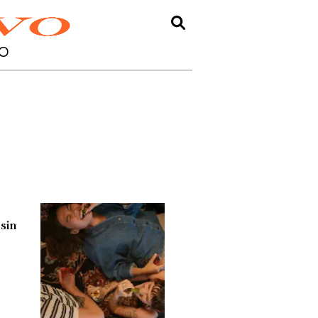
O
sin