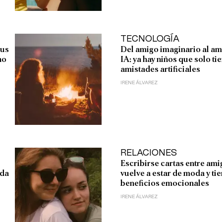
TECNOLOGÍA
tus
Del amigo imaginario al a
no
IA: ya hay niños que solo ti
amistades artificiales
IRENE ÁLVAREZ
RELACIONES
Escribirse cartas entre am
oda
vuelve a estar de moda y ti
beneficios emocionales
IRENE ÁLVAREZ