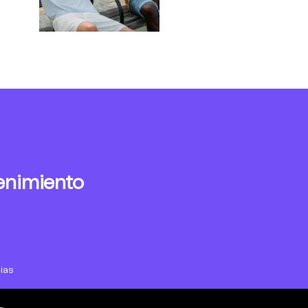
enimiento
ias