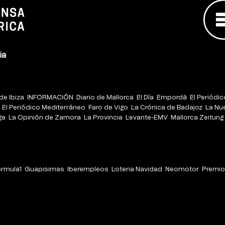
ia
de Ibiza
INFORMACIÓN
Diario de Mallorca
El Día
Empordà
El Periódi
El Periódico Mediterráneo
Faro de Vigo
La Crónica de Badajoz
La Nu
ga
La Opinión de Zamora
La Provincia
Levante-EMV
Mallorca Zeitung
órmula1
Guapisimas
Iberempleos
Loteria Navidad
Neomotor
Premio