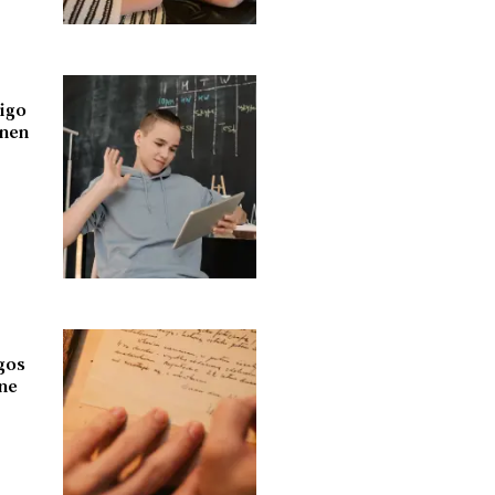
migo
enen
igos
ene