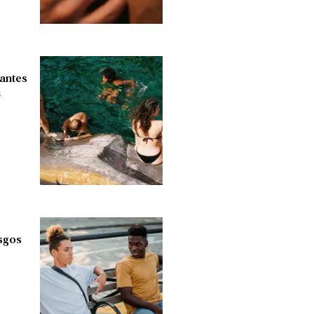
antes
n
asgos