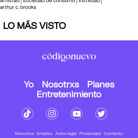
amistad
sociedad de consumo
inutilidad
arthur c. brooks
LO MÁS VISTO
Yo
Nosotrxs
Planes
Entretenimiento
Nosotros
Empleo
Aviso legal
Privacidad
Contacto