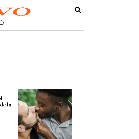
O
el
 de la