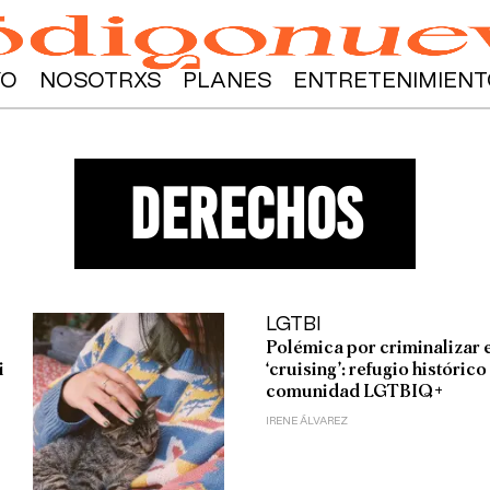
YO
NOSOTRXS
PLANES
ENTRETENIMIENT
derechos
LGTBI
Polémica por criminalizar 
i
‘cruising’: refugio histórico
comunidad LGTBIQ+
IRENE ÁLVAREZ