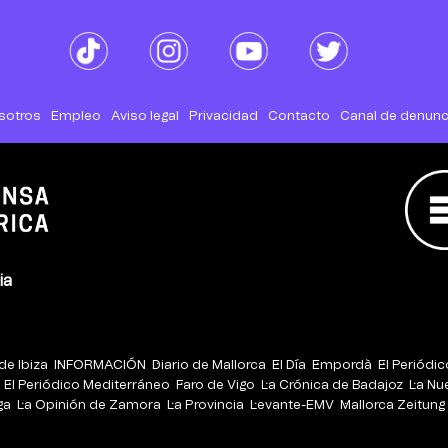
sotros
Empleo
Aviso legal
Privacidad
Contacto
Canal de denunc
ia
de Ibiza
INFORMACIÓN
Diario de Mallorca
El Día
Empordà
El Periódi
El Periódico Mediterráneo
Faro de Vigo
La Crónica de Badajoz
La Nu
ga
La Opinión de Zamora
La Provincia
Levante-EMV
Mallorca Zeitung