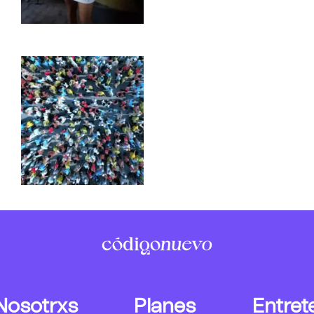
Nosotrxs
Planes
Entret