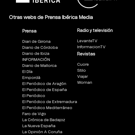
Otras webs de Prensa Ibérica Media
Radio y televisión
Prensa
LevanteTV
Diari de Girona
InformacionTV
Diario de Córdoba
Diario de Ibiza
Revistas
INFORMACIÓN
Cuore
Diario de Mallorca
Stilo
El Día
Viajar
Empordà
Woman
El Periódico de Aragón
El Periódico de España
El Periódico
El Periódico de Extremadura
El Periódico Mediterráneo
Faro de Vigo
La Crónica de Badajoz
La Nueva España
La Opinión A Coruña