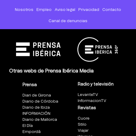
Nosotros
Empleo
Aviso legal
Privacidad
Contacto
Canal de denuncias
Otras webs de Prensa Ibérica Media
Radio y televisión
Prensa
LevanteTV
Diari de Girona
InformacionTV
Diario de Córdoba
Diario de Ibiza
Revistas
INFORMACIÓN
Cuore
Diario de Mallorca
Stilo
El Día
Viajar
Empordà