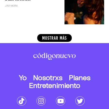
JAVI MORA
MOSTRAR MÁS
Yo
Nosotrxs
Planes
Entretenimiento