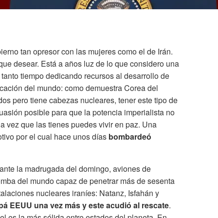
ierno tan opresor con las mujeres como el de Irán.
 que desear. Está a años luz de lo que considero una
 tanto tiempo dedicando recursos al desarrollo de
ificación del mundo: como demuestra Corea del
os pero tiene cabezas nucleares, tener este tipo de
uasión posible para que la potencia imperialista no
 vez que las tienes puedes vivir en paz. Una
tivo por el cual hace unos días
bombardeó
rante la madrugada del domingo, aviones de
omba del mundo capaz de penetrar más de sesenta
stalaciones nucleares iraníes: Natanz, Isfahán y
papá EEUU una vez más y este acudió al rescate
.
el es la más sólida entre estados del planeta. En