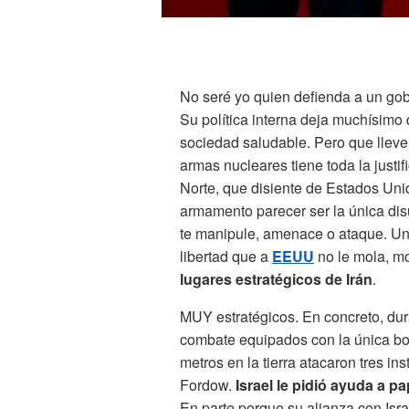
No seré yo quien defienda a un gob
Su política interna deja muchísimo
sociedad saludable. Pero que lleve
armas nucleares tiene toda la just
Norte, que disiente de Estados Unid
armamento parecer ser la única dis
te manipule, amenace o ataque. Una
libertad que a
EEUU
no le mola, mo
lugares estratégicos de Irán
.
MUY estratégicos. En concreto, du
combate equipados con la única b
metros en la tierra atacaron tres in
Fordow.
Israel le pidió ayuda a 
En parte porque su alianza con Isra