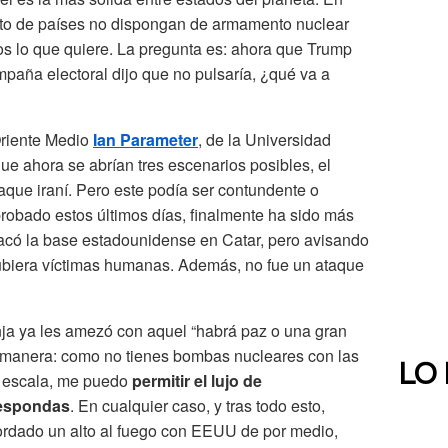
esto de países no dispongan de armamento nuclear
os lo que quiere. La pregunta es: ahora que Trump
mpaña electoral dijo que no pulsaría, ¿qué va a
Oriente Medio
Ian Parameter
, de la Universidad
ue ahora se abrían tres escenarios posibles, el
taque iraní. Pero este podía ser contundente o
obado estos últimos días, finalmente ha sido más
atacó la base estadounidense en Catar, pero avisando
ubiera víctimas humanas. Además, no fue un ataque
anja ya les amezó con aquel “habrá paz o una gran
ra manera: como no tienes bombas nucleares con las
LO
 escala, me puedo
permitir el lujo de
respondas
. En cualquier caso, y tras todo esto,
cordado un alto al fuego con EEUU de por medio,