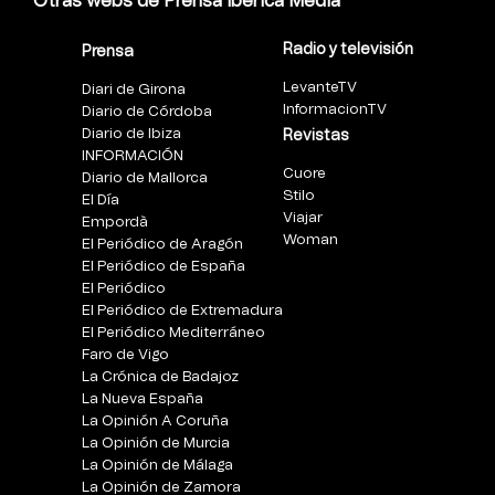
Otras webs de Prensa Ibérica Media
Radio y televisión
Prensa
LevanteTV
Diari de Girona
InformacionTV
Diario de Córdoba
Diario de Ibiza
Revistas
INFORMACIÓN
Cuore
Diario de Mallorca
Stilo
El Día
Viajar
Empordà
Woman
El Periódico de Aragón
El Periódico de España
El Periódico
El Periódico de Extremadura
El Periódico Mediterráneo
Faro de Vigo
La Crónica de Badajoz
La Nueva España
La Opinión A Coruña
La Opinión de Murcia
La Opinión de Málaga
La Opinión de Zamora