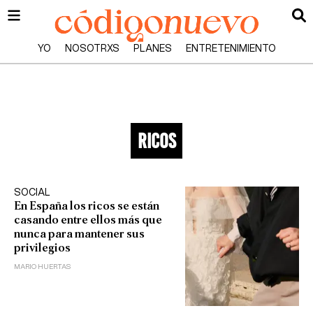
YO
NOSOTRXS
PLANES
ENTRETENIMIENTO
ricos
SOCIAL
En España los ricos se están
casando entre ellos más que
nunca para mantener sus
privilegios
MARIO HUERTAS