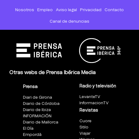
Nosotros
Empleo
Aviso legal
Privacidad
Contacto
Canal de denuncias
Otras webs de Prensa Ibérica Media
Radio y televisión
Prensa
LevanteTV
Diari de Girona
InformacionTV
Diario de Córdoba
Diario de Ibiza
Revistas
INFORMACIÓN
Cuore
Diario de Mallorca
Stilo
El Día
Viajar
Empordà