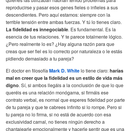
quienes las utilizaban habrían tenido problemas para
reproducirse y pasar esos genes fieles o infieles a sus
descendientes. Pero aquí estamos: siempre con la
terrible tensión entre ambas fuerzas. Y tú lo tienes claro.
La fidelidad es innegociable
. Es fundamental. Es la
esencia de tus relaciones. Y te parece totalmente lógico.
¿Pero realmente lo es? ¿Hay alguna razón para que
creas que ser fiel es lo correcto por naturaleza o le estás
pidiendo demasiado a tu pareja?
El doctor en filosofía
Mark D. White
lo tiene claro:
harías
mal en creer que la fidelidad es un estilo de vida más
digno
. Sí, si ambos llegáis a la conclusión de que lo que
queréis es una relación monógama, si firmáis ese
contrato verbal, es normal que esperes fidelidad por parte
de tu pareja y que te cabrees infinito si lo rompe. Pero si
tu pareja no lo firma, si no está de acuerdo con esa
exclusividad carnal, no tienes ningún derecho a
chantajearle emocionalmente y hacerle sentir que es una