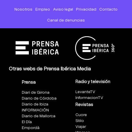
Nosotros
Empleo
Aviso legal
Privacidad
Contacto
Canal de denuncias
Otras webs de Prensa Ibérica Media
Radio y televisión
Prensa
LevanteTV
Diari de Girona
InformacionTV
Diario de Córdoba
Diario de Ibiza
Revistas
INFORMACIÓN
Cuore
Diario de Mallorca
Stilo
El Día
Viajar
Empordà