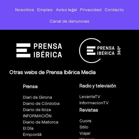
Nosotros
Empleo
Aviso legal
Privacidad
Contacto
Canal de denuncias
Otras webs de Prensa Ibérica Media
Radio y televisión
Prensa
LevanteTV
Diari de Girona
InformacionTV
Diario de Córdoba
Diario de Ibiza
Revistas
INFORMACIÓN
Cuore
Diario de Mallorca
Stilo
El Día
Viajar
Empordà