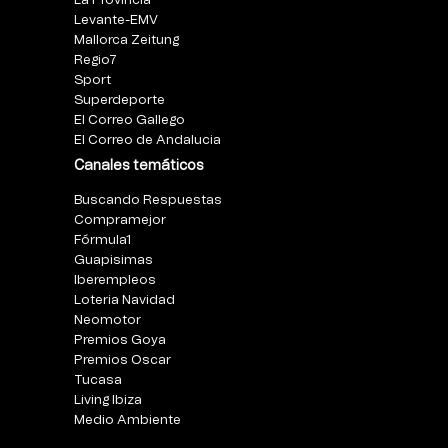
La Provincia
Levante-EMV
Mallorca Zeitung
Regio7
Sport
Superdeporte
El Correo Gallego
El Correo de Andalucia
Canales temáticos
Buscando Respuestas
Compramejor
Fórmula1
Guapisimas
Iberempleos
Loteria Navidad
Neomotor
Premios Goya
Premios Oscar
Tucasa
Living Ibiza
Medio Ambiente