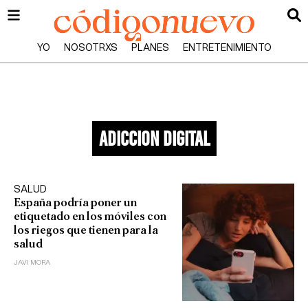
YO
NOSOTRXS
PLANES
ENTRETENIMIENTO
adiccion digital
SALUD
España podría poner un
etiquetado en los móviles con
los riegos que tienen para la
salud
JAVI MORA