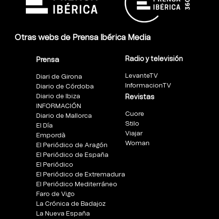
Otras webs de Prensa Ibérica Media
Radio y televisión
Prensa
LevanteTV
Diari de Girona
InformacionTV
Diario de Córdoba
Diario de Ibiza
Revistas
INFORMACIÓN
Cuore
Diario de Mallorca
Stilo
El Día
Viajar
Empordà
Woman
El Periódico de Aragón
El Periódico de España
El Periódico
El Periódico de Extremadura
El Periódico Mediterráneo
Faro de Vigo
La Crónica de Badajoz
La Nueva España