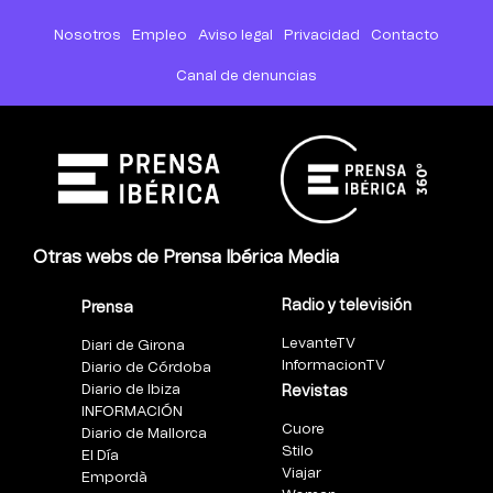
Nosotros
Empleo
Aviso legal
Privacidad
Contacto
Canal de denuncias
Otras webs de Prensa Ibérica Media
Radio y televisión
Prensa
LevanteTV
Diari de Girona
InformacionTV
Diario de Córdoba
Diario de Ibiza
Revistas
INFORMACIÓN
Cuore
Diario de Mallorca
Stilo
El Día
Viajar
Empordà