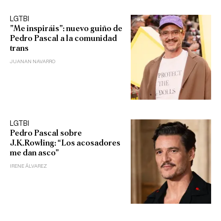
LGTBI
”Me inspiráis”: nuevo guiño de
Pedro Pascal a la comunidad
trans
JUANAN NAVARRO
LGTBI
Pedro Pascal sobre
J.K.Rowling: “Los acosadores
me dan asco”
IRENE ÁLVAREZ