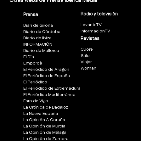
Otras webs de Prensa Ibérica Media
Radio y televisión
Prensa
LevanteTV
Diari de Girona
InformacionTV
Diario de Córdoba
Diario de Ibiza
Revistas
INFORMACIÓN
Cuore
Diario de Mallorca
Stilo
El Día
Viajar
Empordà
Woman
El Periódico de Aragón
El Periódico de España
El Periódico
El Periódico de Extremadura
El Periódico Mediterráneo
Faro de Vigo
La Crónica de Badajoz
La Nueva España
La Opinión A Coruña
La Opinión de Murcia
La Opinión de Málaga
La Opinión de Zamora