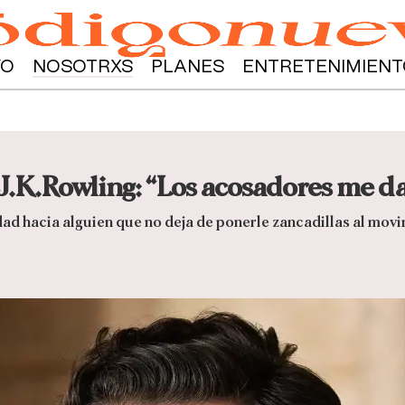
YO
NOSOTRXS
PLANES
ENTRETENIMIENT
 J.K.Rowling: “Los acosadores me d
lidad hacia alguien que no deja de ponerle zancadillas al mov