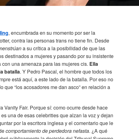
ling
, encumbrada en su momento por ser la
tter, contra las personas trans no tiene fin. Desde
menstrúan
a su crítica a la posibilidad de que las
cos destinados a mujeres y pasando por su insistente
ans con una amenaza para las mujeres cis.
Ella
a batalla
. Y Pedro Pascal, el hombre que todos los
mpre está aquí, a este lado de la batalla. Por eso no
o que “los acosadores me dan asco” en relación a
a Vanity Fair. Porque sí: como ocurre desde hace
es una de esas celebrities que alzan la voz y dejan
guntar por la escritora inglesa y el comentario que le
 de
comportamiento de perdedora nefasta
. ¿A qué
ebró públicamente la decisión del Tribunal Supremo