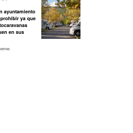
n ayuntamiento
prohibir ya que
utocaravanas
uen en sus
UERTAS