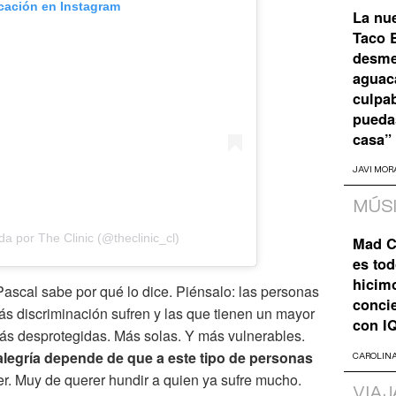
icación en Instagram
La nu
Taco B
desme
aguaca
culpa
pueda
casa”
JAVI MOR
MÚS
a por The Clinic (@theclinic_cl)
Mad C
es tod
hicim
Pascal sabe por qué lo dice. Piénsalo: las personas
concie
s discriminación sufren y las que tienen un mayor
con I
más desprotegidas. Más solas. Y más vulnerables.
alegría depende de que a este tipo de personas
CAROLIN
er. Muy de querer hundir a quien ya sufre mucho.
VIAJ