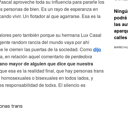
ascal aproveche toda su influencia para pararle los
as personas de bien. Es un rayo de esperanza en
Ningú
ando vivir. Un flotador al que agarrarse. Esa es la
podrá 
las a
aparq
 valores pero también porque su hermana Lux Casal
calles
a gente random rancia del mundo vaya por ahí
MARIO H
ue le cierren las puertas de la sociedad. Como
dijo
a, en relación aquel comentario de
perdedora
mano mayor de alguien que dice que nuestra
rque esa es la realidad final, que hay personas trans
 homosexuales o bisexuales en todos lados, y
s responsabilidad de todxs. El silencio es
onas trans