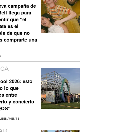
eva campaña de
ell llega para
ntir que “el
te es el
ble de que no
s comprarte una
A
ICA
ool 2026: esto
o lo que
os entre
rto y concierto
QOS*
A BENAVENTE
AR