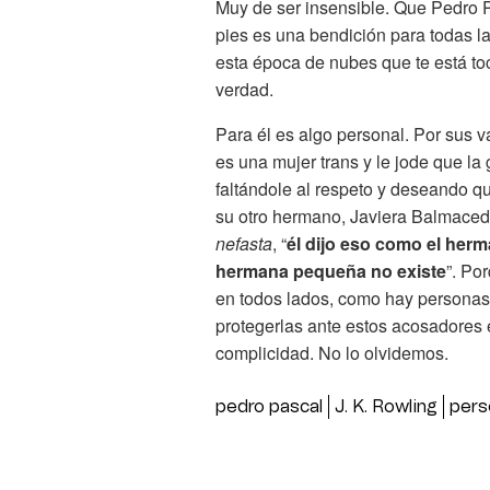
Muy de ser insensible. Que Pedro P
pies es una bendición para todas l
esta época de nubes que te está toc
verdad.
Para él es algo personal. Por sus
es una mujer trans y le jode que l
faltándole al respeto y deseando q
su otro hermano, Javiera Balmaced
nefasta
, “
él dijo eso como el her
hermana pequeña no existe
”. Po
en todos lados, como hay personas
protegerlas ante estos acosadores e
complicidad. No lo olvidemos.
pedro pascal
J. K. Rowling
pers