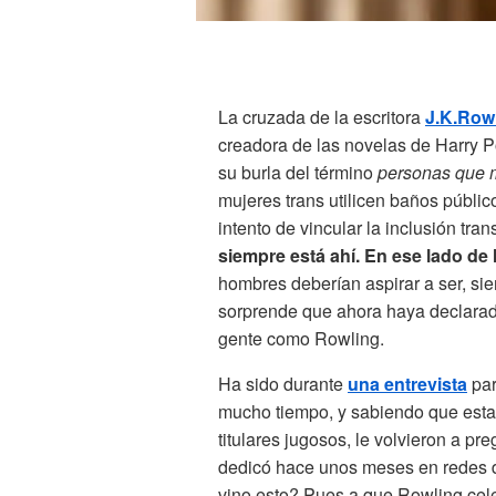
La cruzada de la escritora
J.K.Row
creadora de las novelas de Harry Po
su burla del término
personas que 
mujeres trans utilicen baños públi
intento de vincular la inclusión tr
siempre está ahí. En ese lado de l
hombres deberían aspirar a ser, sie
sorprende que ahora haya declarad
gente como Rowling.
Ha sido durante
una entrevista
par
mucho tiempo, y sabiendo que esta 
titulares jugosos, le volvieron a pre
dedicó hace unos meses en redes
vino esto? Pues a que Rowling cel