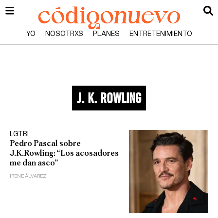
YO
NOSOTRXS
PLANES
ENTRETENIMIENTO
J. K. Rowling
LGTBI
Pedro Pascal sobre
J.K.Rowling: “Los acosadores
me dan asco”
IRENE ÁLVAREZ