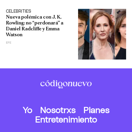
CELEBRITIES
Nueva polémica con J. K.
Rowling: no “perdonará” a
Daniel Radcliffe y Emma
Watson
EFE
Yo
Nosotrxs
Planes
Entretenimiento