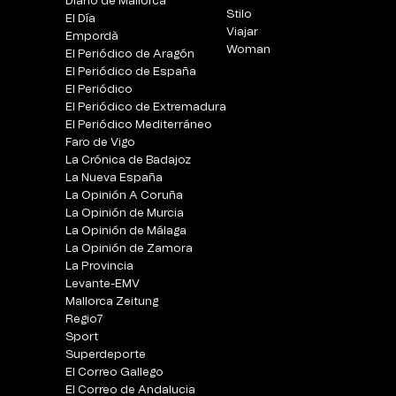
Diario de Mallorca
Stilo
El Día
Viajar
Empordà
Woman
El Periódico de Aragón
El Periódico de España
El Periódico
El Periódico de Extremadura
El Periódico Mediterráneo
Faro de Vigo
La Crónica de Badajoz
La Nueva España
La Opinión A Coruña
La Opinión de Murcia
La Opinión de Málaga
La Opinión de Zamora
La Provincia
Levante-EMV
Mallorca Zeitung
Regio7
Sport
Superdeporte
El Correo Gallego
El Correo de Andalucia