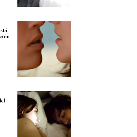
está
ación
del