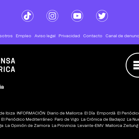
sotros
Empleo
Aviso legal
Privacidad
Contacto
Canal de denunc
ia
de Ibiza
INFORMACIÓN
Diario de Mallorca
El Día
Empordà
El Periódi
El Periódico Mediterráneo
Faro de Vigo
La Crónica de Badajoz
La Nu
ga
La Opinión de Zamora
La Provincia
Levante-EMV
Mallorca Zeitung