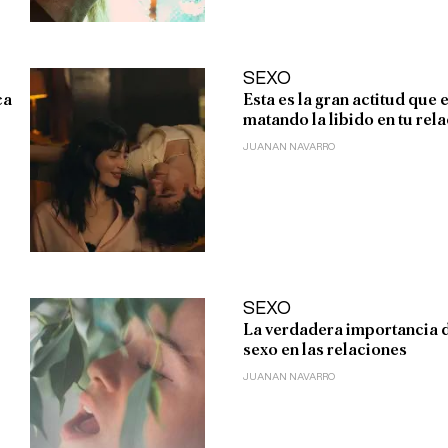
SEXO
ca
Esta es la gran actitud que 
matando la libido en tu rel
JUANAN NAVARRO
SEXO
La verdadera importancia 
sexo en las relaciones
JUANAN NAVARRO