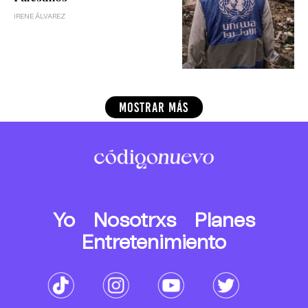
IRENE ÁLVAREZ
MOSTRAR MÁS
Yo
Nosotrxs
Planes
Entretenimiento