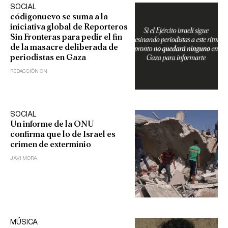
SOCIAL
códigonuevo se suma a la
iniciativa global de Reporteros
Sin Fronteras para pedir el fin
de la masacre deliberada de
periodistas en Gaza
REDACCIÓN CN
SOCIAL
Un informe de la ONU
confirma que lo de Israel es
crimen de exterminio
JAVI MORA
MÚSICA