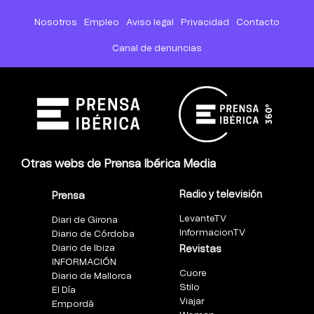
Nosotros
Empleo
Aviso legal
Privacidad
Contacto
Canal de denuncias
Otras webs de Prensa Ibérica Media
Radio y televisión
Prensa
LevanteTV
Diari de Girona
InformacionTV
Diario de Córdoba
Diario de Ibiza
Revistas
INFORMACIÓN
Cuore
Diario de Mallorca
Stilo
El Día
Viajar
Empordà