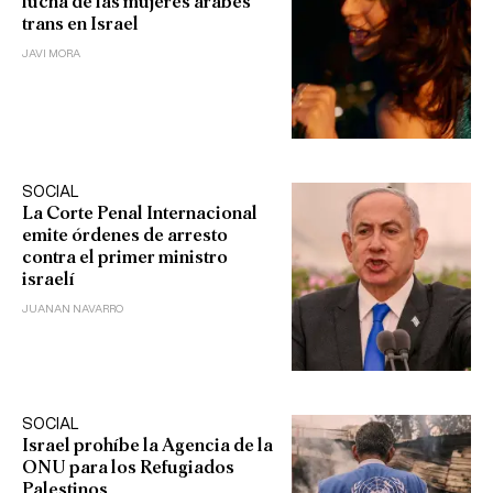
lucha de las mujeres árabes
trans en Israel
JAVI MORA
SOCIAL
La Corte Penal Internacional
emite órdenes de arresto
contra el primer ministro
israelí
JUANAN NAVARRO
SOCIAL
Israel prohíbe la Agencia de la
ONU para los Refugiados
Palestinos