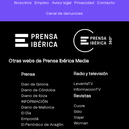
Nosotros
Empleo
Aviso legal
Privacidad
Contacto
Canal de denuncias
Otras webs de Prensa Ibérica Media
Radio y televisión
Prensa
LevanteTV
Diari de Girona
InformacionTV
Diario de Córdoba
Diario de Ibiza
Revistas
INFORMACIÓN
Cuore
Diario de Mallorca
Stilo
El Día
Viajar
Empordà
Woman
El Periódico de Aragón