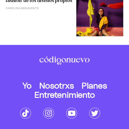
fashion’ de los diseños propios
CAROLINA BENAVENTE
Yo
Nosotrxs
Planes
Entretenimiento