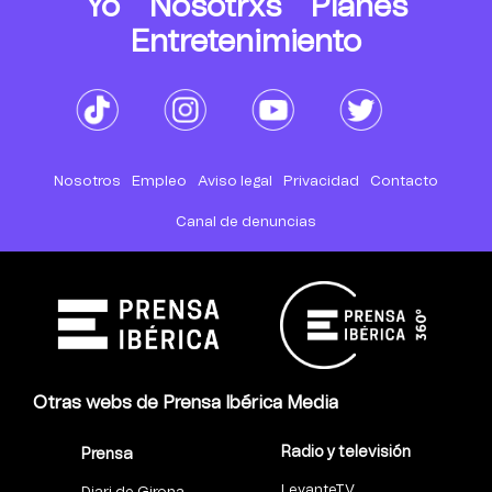
Yo
Nosotrxs
Planes
Entretenimiento
Nosotros
Empleo
Aviso legal
Privacidad
Contacto
Canal de denuncias
Otras webs de Prensa Ibérica Media
Radio y televisión
Prensa
LevanteTV