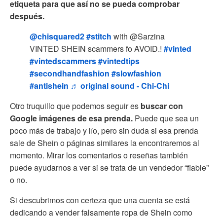
etiqueta para que así no se pueda comprobar
después.
@chisquared2
#stitch
with @Sarzina
VINTED SHEIN scammers fo AVOID.!
#vinted
#vintedscammers
#vintedtips
#secondhandfashion
#slowfashion
#antishein
♬ original sound - Chi-Chi
Otro truquillo que podemos seguir es
buscar con
Google imágenes de esa prenda.
Puede que sea un
poco más de trabajo y lío, pero sin duda si esa prenda
sale de Shein o páginas similares la encontraremos al
momento. Mirar los comentarios o reseñas también
puede ayudarnos a ver si se trata de un vendedor “fiable”
o no.
Si descubrimos con certeza que una cuenta se está
dedicando a vender falsamente ropa de Shein como